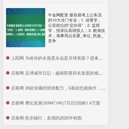
牛金网配资 最容易考上公务员
的10大冷门专业：1. 侦查学，
公安岗位的“定向班”；2. 监狱
学，招录比高得惊人；3. 航海技
术，海事局点名要_单位_民族_
竞争
​上阳网 为啥你的水蒸蛋永远是月球表面？进来，我教你_蒸锅_温水_镜面
​启泰网 足球城市日记：越南联赛排名垫底的城市，不止叫岘港
​启泰网 36款珍藏的烘焙配方，0基础也能操作，先收藏起来
​启泰网 摩比发展(00947.HK)7月2日回购1.4万股
​启泰网 疾步稳行，龙湖的2025半程跑