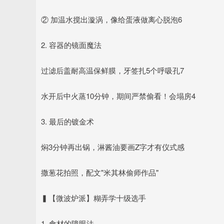
② 加温水搅出漩涡，像给蛋液做离心脱泡6
2. 容器的镜面魔法
过滤后盖耐高温保鲜膜，牙签扎5个呼吸孔7
水开后中火蒸10分钟，期间严禁偷看！会塌房4
3. 最后的镀金术
焖3分钟再出锅，淋酱油要画Z字才有仪式感
撒葱花拍照，配文"米其林偷师作品"
▍【微波炉派】糊弄学十级选手
1. 食材的障眼法