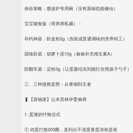
保命策略：微波炉专用碗（没有蒸锅也能修仙）
宝宝辅食版（营养师私藏）：
补钙神器：虾皮粉2g（伪装成普通调味的营养特工）
甜味卧底：胡萝卜泥10g（偷偷补充维生素A）
防翻车盾：淀粉3g（让蛋羹结实到能扛住熊孩子勺子）
三、三种拯救姿势：从青铜到王者
▍【蒸锅派】让米其林评委偷师
1. 蛋液的忏悔仪式
① 鸡蛋打散200圈，直到分不清蛋黄蛋清谁是谁