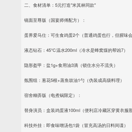
二、食材清单：5元打造"米其林同款"
镜面至尊版（国宴师傅配方）：
蛋界爱马仕：可生食鸡蛋2个（普通鸡蛋也行，但腥味
液态钻石：45℃温水200ml（冷水是蜂窝煤的帮凶7）
隐形盔甲：盐1g+食用油3滴（锁住水分不流失）
氛围组：葱花5根+蒸鱼豉油1勺（伪装成高级料理）
宿舍糊弄版（电煮锅限定）：
替身演员：盒装鸡蛋液100ml（便利店冷藏区穿黄衣服
科技外挂：即食味噌汤包1袋（冒充高汤的日料间谍）