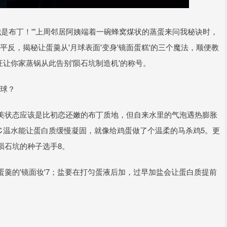
我是布丁！'"上周邻居阿姨端着一碗蜂窝煤状的蒸蛋来问我秘诀时，
平反，揭秘让蛋羹从'月球表面'变身'镜面蛋糕'的三个魔法，顺便教
证让你家蒸锅从此告别'陨石坑制造机'的称号。
月球？
美状态应该是比初恋还嫩的布丁质地，但自来水里的气泡遇热膨胀
℃温水能让蛋白质缓慢凝固，就像给鸡蛋做了个温柔的马杀鸡5。更
陨石坑的种子选手8。
羹的'镜面妆'7；盐要在打匀蛋液后加，过早加盐会让蛋白质提前