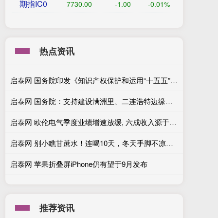
期指IC0
7730.00
-1.00
-0.01%
热点资讯
启泰网 国务院印发《知识产权保护和运用“十五五”规划》
启泰网 国务院：支持建设满洲里、二连浩特边缘算力中心
启泰网 欧伦电气季度业绩增速放缓, 六成收入源于境外, 关联交易存疑点
启泰网 别小瞧甘蔗水！连喝10天，冬天手脚不凉皮肤不痒，全家抢着想喝
启泰网 苹果折叠屏iPhone仍有望于9月发布
推荐资讯