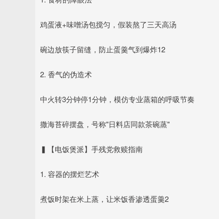
鸡蛋液+味噌汤包搅匀，假装熬了三天高汤
碗边放筷子留缝，防止蛋羹气到爆炸12
2. 香气的伪造术
中火转3分钟停1分钟，模仿专业蒸箱的呼吸节奏
撒海苔碎摆盘，号称"日料店同款茶碗蒸"
▍【电饭煲派】手残党救赎指南
1. 容器的摆烂艺术
煮饭时架在米上蒸，让米饭香渗透蛋羹2