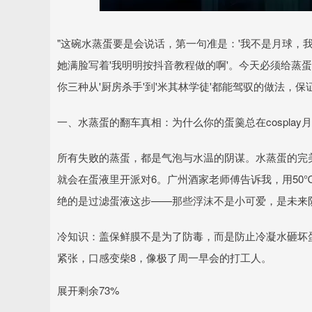
"这碗水蒸蛋要是会说话，第一句准是：'我不是月球，
她满脸写着'我明明按抖音教程做的啊'。今天必须给蒸蛋
你三种从'厨房杀手'到'米其林学徒'都能驾驭的做法，保
一、水蒸蛋的翻车真相：为什么你的蛋羹总在cosplay
所有失败的蒸蛋，都是气泡与水温的阴谋。水蒸蛋的完
就会在蛋液里开派对6。广州酒家老师傅告诉我，用50
绝的是过滤蛋液这步——那些浮沫不是小可爱，是未来
冷知识：盖保鲜膜不是为了防毒，而是防止冷凝水砸坏蛋
紧张，口感变柴8，像极了周一早会的打工人。
展开剩余73%