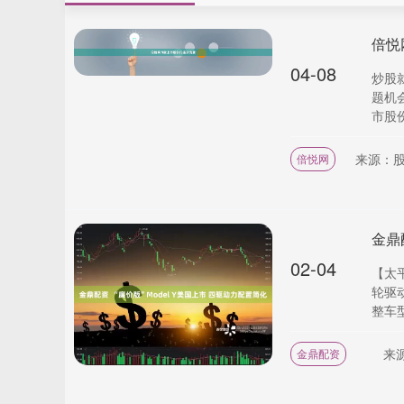
倍悦
04-08
炒股
题机
市股份
来源：
倍悦网
金鼎
02-04
【太
轮驱
整车型
来
金鼎配资