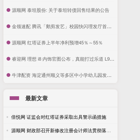
​源顺网 泰坦股份: 关于泰坦转债回售结果的公告
​金领速配 腾讯「鹅剪发艺」校园快闪理发厅首站在北京大学,助力毕业季学子“理”出新形象,闪耀启航就业路
​源顺网 红塔证券上半年净利预增45％～55％
​睿迎网 理想 i8 内饰官图公布，真能打过乐道 L90？
​牛津配资 海淀通州顺义等多区中小学幼儿园发布招聘岗位！快来投递～_北京市_资格
最新文章
倍悦网 证监会对红塔证券采取出具警示函措施
源顺网 财政部召开新修改注册会计师法贯彻落实座谈会