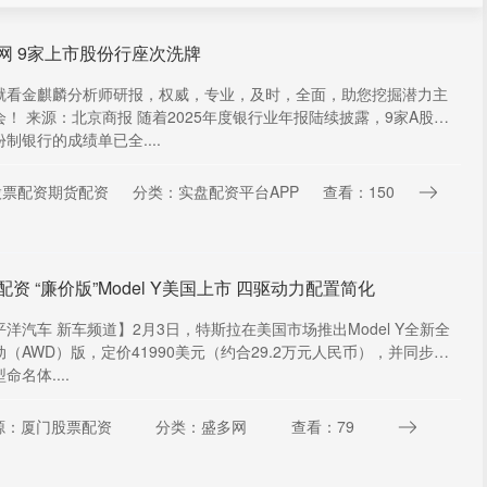
网 9家上市股份行座次洗牌
就看金麒麟分析师研报，权威，专业，及时，全面，助您挖掘潜力主
会！ 来源：北京商报 随着2025年度银行业年报陆续披露，9家A股上
制银行的成绩单已全....
股票配资期货配资
分类：实盘配资平台APP
查看：150
配资 “廉价版”Model Y美国上市 四驱动力配置简化
平洋汽车 新车频道】2月3日，特斯拉在美国市场推出Model Y全新全
动（AWD）版，定价41990美元（约合29.2万元人民币），并同步调
命名体....
源：厦门股票配资
分类：盛多网
查看：79