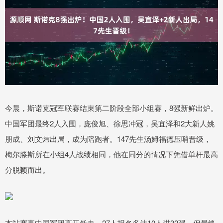
今晨，斯诺克冠军联赛结束第二阶段全部小组赛，8强新鲜出炉。
中国军团最终2人入围，庞俊旭、徐思冲冠，吴宜泽和2大新人姚
朋成、刘文炜出局，成为陪跑者。147先生汤姆福德压哨晋级，
梅尔滕斯所在小组4人战绩相同，他在同分的情况下凭借单杆最高
分脱颖而出。
本站赛事中国军团高开低走，27人报名多达10人进32强，但最终