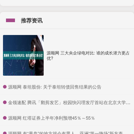
推荐资讯
源顺网 三大央企绿电对比: 谁的成长潜力更占
优?
​源顺网 泰坦股份: 关于泰坦转债回售结果的公告
​金领速配 腾讯「鹅剪发艺」校园快闪理发厅首站在北京大学,助力毕业季学子“理”出新形象,闪耀启航就业路
​源顺网 红塔证券上半年净利预增45％～55％
​源顺网 有“果盘”的地方就会有男人，亚洲“第一嗨场”新东泰覆灭记_卢新_工作_黑社会