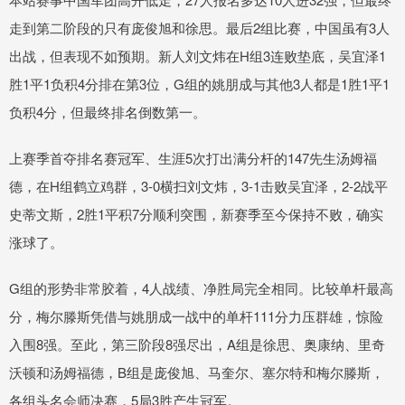
走到第二阶段的只有庞俊旭和徐思。最后2组比赛，中国虽有3人
出战，但表现不如预期。新人刘文炜在H组3连败垫底，吴宜泽1
胜1平1负积4分排在第3位，G组的姚朋成与其他3人都是1胜1平1
负积4分，但最终排名倒数第一。
上赛季首夺排名赛冠军、生涯5次打出满分杆的147先生汤姆福
德，在H组鹤立鸡群，3-0横扫刘文炜，3-1击败吴宜泽，2-2战平
史蒂文斯，2胜1平积7分顺利突围，新赛季至今保持不败，确实
涨球了。
G组的形势非常胶着，4人战绩、净胜局完全相同。比较单杆最高
分，梅尔滕斯凭借与姚朋成一战中的单杆111分力压群雄，惊险
入围8强。至此，第三阶段8强尽出，A组是徐思、奥康纳、里奇
沃顿和汤姆福德，B组是庞俊旭、马奎尔、塞尔特和梅尔滕斯，
各组头名会师决赛，5局3胜产生冠军。