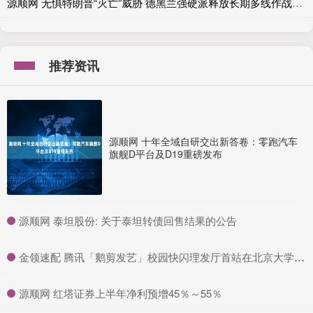
源顺网 无惧特朗普“灭亡”威胁 德黑兰强硬派释放长期多线作战意愿
推荐资讯
源顺网 十年全域自研交出新答卷：零跑汽车
旗舰D平台及D19重磅发布
​源顺网 泰坦股份: 关于泰坦转债回售结果的公告
​金领速配 腾讯「鹅剪发艺」校园快闪理发厅首站在北京大学,助力毕业季学子“理”出新形象,闪耀启航就业路
​源顺网 红塔证券上半年净利预增45％～55％