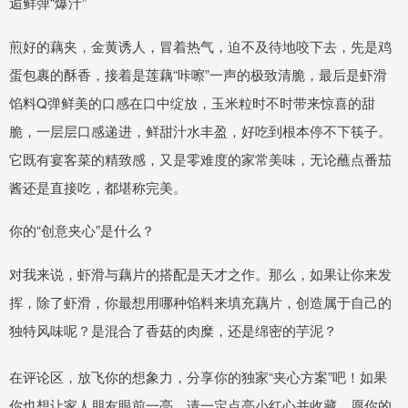
逅鲜弹“爆汁”
煎好的藕夹，金黄诱人，冒着热气，迫不及待地咬下去，先是鸡
蛋包裹的酥香，接着是莲藕“咔嚓”一声的极致清脆，最后是虾滑
馅料Q弹鲜美的口感在口中绽放，玉米粒时不时带来惊喜的甜
脆，一层层口感递进，鲜甜汁水丰盈，好吃到根本停不下筷子。
它既有宴客菜的精致感，又是零难度的家常美味，无论蘸点番茄
酱还是直接吃，都堪称完美。
你的“创意夹心”是什么？
对我来说，虾滑与藕片的搭配是天才之作。那么，如果让你来发
挥，除了虾滑，你最想用哪种馅料来填充藕片，创造属于自己的
独特风味呢？是混合了香菇的肉糜，还是绵密的芋泥？
在评论区，放飞你的想象力，分享你的独家“夹心方案”吧！如果
你也想让家人朋友眼前一亮，请一定点亮小红心并收藏，愿你的