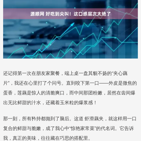
还记得第一次在朋友家聚餐，端上桌一盘其貌不扬的“夹心藕
片”，我还在心里打了个问号。直到咬下第一口——外皮是微焦的
蛋香，莲藕是惊人的清脆爽口，而中间那团粉嫩，居然在齿间爆
出无比鲜甜的汁水，还藏着玉米粒的爆浆感！
那一刻，所有矜持都抛到了脑后。这道 虾滑藕夹，就这样用一口
复合的鲜甜与脆嫩，成了我心中“惊艳家常菜”的代名词。它告诉
我，真正的美味，往往藏在巧思的搭配里。