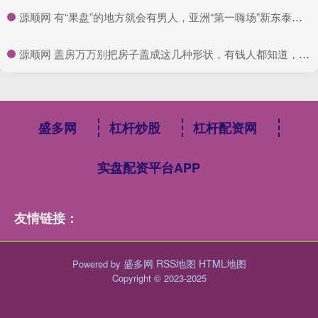
​源顺网 有“果盘”的地方就会有男人，亚洲“第一嗨场”新东泰覆灭记_卢新_工作_黑社会
​源顺网 盖房万万别把房子盖成这几种形状，有钱人都知道，当心越住越穷_空间_采光_圆形
盛多网
杠杆炒股
杠杆配资网
实盘配资平台APP
友情链接：
盛多网
RSS地图
HTML地图
Powered by
Copyright
© 2023-2025