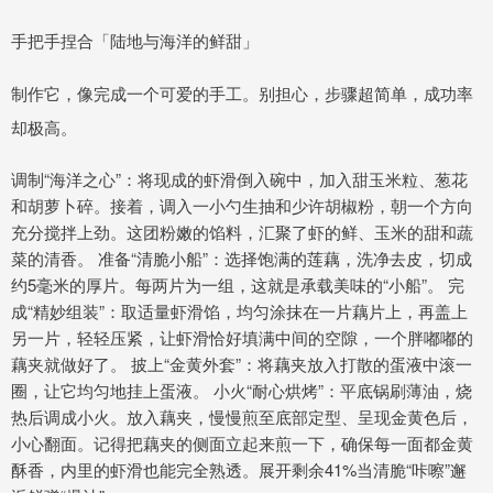
手把手捏合「陆地与海洋的鲜甜」
制作它，像完成一个可爱的手工。别担心，步骤超简单，成功率
却极高。
调制“海洋之心”：将现成的虾滑倒入碗中，加入甜玉米粒、葱花
和胡萝卜碎。接着，调入一小勺生抽和少许胡椒粉，朝一个方向
充分搅拌上劲。这团粉嫩的馅料，汇聚了虾的鲜、玉米的甜和蔬
菜的清香。 准备“清脆小船”：选择饱满的莲藕，洗净去皮，切成
约5毫米的厚片。每两片为一组，这就是承载美味的“小船”。 完
成“精妙组装”：取适量虾滑馅，均匀涂抹在一片藕片上，再盖上
另一片，轻轻压紧，让虾滑恰好填满中间的空隙，一个胖嘟嘟的
藕夹就做好了。 披上“金黄外套”：将藕夹放入打散的蛋液中滚一
圈，让它均匀地挂上蛋液。 小火“耐心烘烤”：平底锅刷薄油，烧
热后调成小火。放入藕夹，慢慢煎至底部定型、呈现金黄色后，
小心翻面。记得把藕夹的侧面立起来煎一下，确保每一面都金黄
酥香，内里的虾滑也能完全熟透。展开剩余41%当清脆“咔嚓”邂