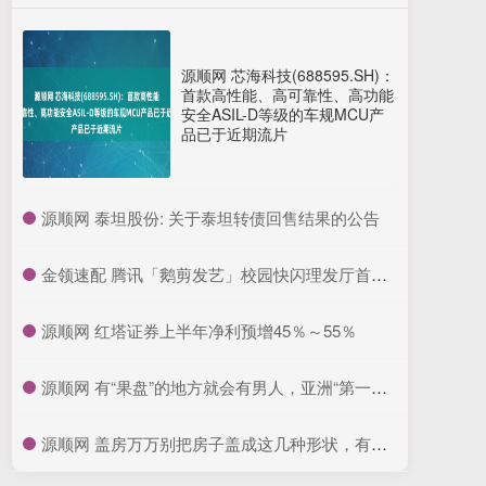
源顺网 芯海科技(688595.SH)：
首款高性能、高可靠性、高功能
安全ASIL-D等级的车规MCU产
品已于近期流片
​源顺网 泰坦股份: 关于泰坦转债回售结果的公告
​金领速配 腾讯「鹅剪发艺」校园快闪理发厅首站在北京大学,助力毕业季学子“理”出新形象,闪耀启航就业路
​源顺网 红塔证券上半年净利预增45％～55％
​源顺网 有“果盘”的地方就会有男人，亚洲“第一嗨场”新东泰覆灭记_卢新_工作_黑社会
​源顺网 盖房万万别把房子盖成这几种形状，有钱人都知道，当心越住越穷_空间_采光_圆形