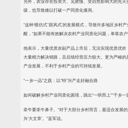
另外，农业存在投资大、见效慢、受自然影响大的先天
级，也导致难以打破一产同质化僵局。
“这种‘模仿式’‘跟风式’的发展模式，导致许多地区乡村
醒，“如果不能有效解决农村产业同质化问题，单靠农户
他表示，大量优质农副产品上市后，无法实现优质优价
大量精力解决销路，且后续经营压力较大。更为严峻的
产业发展，不利于乡村产业的可持续发展。
“一乡一品”之践：以“特”兴产走好融合路
如何破解乡村产业同质化困境，跳出“一哄而上”“千乡一
牵牛要牵牛鼻子。“对于大部分乡村而言，最适合发展的产
兴‘大文章’。”蓝军说。