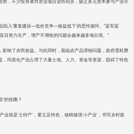
劣势，不少投资者对农业项目望而却步，缺乏多元资本参与产业升
产业陷入‘重复建设—低价竞争—效益低下’的恶性循环。”蓝军提
盲目努力生产，增产不增收的问题会越来越多地出现。”
，影响了农民收益。与此同时，面临农产品滞销问题，政府需耗费
是，同质化产业占用了大量土地、人力、资金等资源，阻碍了特色
面”的怪圈？
业就是‘土特产’，要立足特色，做精做强‘小产业’，书写乡村振