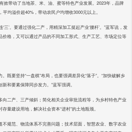
，有效带动了当地茶、米、油、蜜等特色产业发展。2023年，品牌
元，平均溢价超40%，带动农民户均增收3000元以上。
’连‘三’。要通过强化二产，用精深加工挺起产业‘腰杆’。”蓝军说，发
品价格，又可以通过产品的不同加工形式、生产工艺、市场定位等
。既要坚持“一盘棋”布局，也要强调差异化“落子”。“加快破解乡
创新和要素保障同步发力。”蓝军强调。
多向二产、三产倾斜；简化相关企业审批流程等，为乡村特色产业
存量建设用地，解决社会资本“进村”的土地瓶颈。
道不规范、物流体系不完善问题；技术层面，智慧农业、数字农业