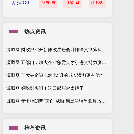
期指IC0
7865.80
+152.40
+1.98%
热点资讯
源顺网 财政部召开新修改注册会计师法贯彻落实座谈会
源顺网 五部门：加大企业急需人才引进支持力度，健全中小企业人才激励机制
源顺网 三大央企绿电对比: 谁的成长潜力更占优?
源顺网 好吃到尖叫！这口感层次太绝了
源顺网 无惧特朗普“灭亡”威胁 德黑兰强硬派释放长期多线作战意愿
推荐资讯