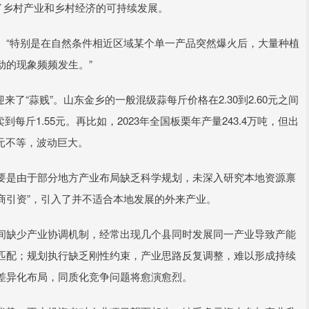
了乡村产业和乡村经济的可持续发展。
。“特别是在自然条件相近区域某个单一产品突然爆火后，大量种植
动的现象频频发生。”
迎来了“蒜贱”。山东金乡的一般混级蒜每斤价格在2.30到2.60元之间
每斤1.55元。再比如，2023年全国板栗年产量243.4万吨，但出
4元不等，波动巨大。
要是由于部分地方产业布局缺乏科学规划，未深入研究本地资源禀
招商引资”，引入了并不适合本地发展的外来产业。
间缺少产业协调机制，经常出现几个县同时发展同一产业导致产能
匹配；规划执行缺乏刚性约束，产业思路反复调整，难以形成持续
差异化布局，同质化竞争问题将愈演愈烈。