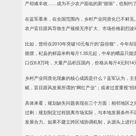
产却难丰收……成为不少农户面临的新“烦恼”，也制约
在蓝军看来，在全国范围内，乡村产业同质化已不鲜见
农户盲目跟风导致生产规模无序扩大、市场价格剧烈波
比如，曾经在2010年突破10元每斤的“蒜你狠”，今年却
摇摆，杞县的鲜蒜米料每斤1.35元起，中牟的晒蒜只能卖到
口仅6.8万吨，大量产品积压国内，价格从每斤4元到1
乡村产业同质化现象的核心成因是什么？蓝军认为，主
赋，盲目跟风发展所谓的“网红产业”；或者过度重视“
具体来看，规划缺失问题表现在三个方面：相邻地区之
过剩；规划制定过程脱离市场实际，与本地发展条件不
发展合力。如果不建立跨区域协调机制，从源头上进行