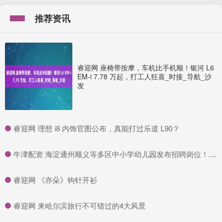
推荐资讯
睿迎网 座椅带按摩，车机比手机顺！银河 L6
EM-i 7.78 万起，打工人狂喜_时接_导航_沙
发
​睿迎网 理想 i8 内饰官图公布，真能打过乐道 L90？
​牛津配资 海淀通州顺义等多区中小学幼儿园发布招聘岗位！快来投递～_北京市_资格
​睿迎网 《亦朵》钩针开衫
​睿迎网 来哈尔滨旅行不可错过的4大风景