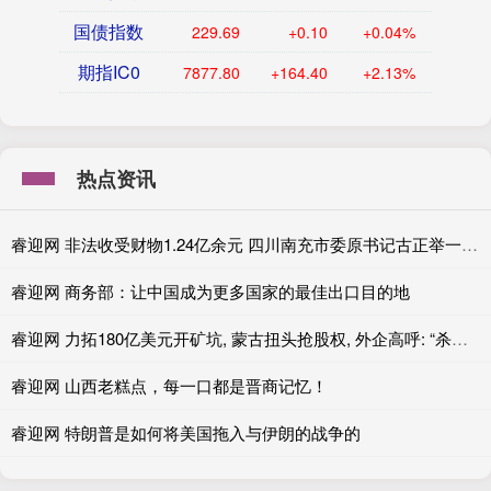
国债指数
229.69
+0.10
+0.04%
期指IC0
7877.80
+164.40
+2.13%
热点资讯
睿迎网 非法收受财物1.24亿余元 四川南充市委原书记古正举一审被判无期
睿迎网 商务部：让中国成为更多国家的最佳出口目的地
睿迎网 力拓180亿美元开矿坑, 蒙古扭头抢股权, 外企高呼: “杀猪盘”
睿迎网 山西老糕点，每一口都是晋商记忆！
睿迎网 特朗普是如何将美国拖入与伊朗的战争的