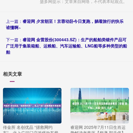
盛多网提示：文章来自网络，不代表本站观点。
上一篇：
睿迎网 夕发朝至！京蓉动卧今日复跑，躺着旅行的快乐
谁懂啊~
下一篇：
睿迎网 金雷股份(300443.SZ)：生产的船舶类锻件产品可
广泛用于集装箱船、运粮船、汽车运输船、LNG船等多种类型的船
舶
相关文章
传金所 名创优品 “拯救网约
睿迎网 2025年7月11日生肖运
车”，北上广深门店派爆款车载
势解读老黄历【极谦·郭千伟】_