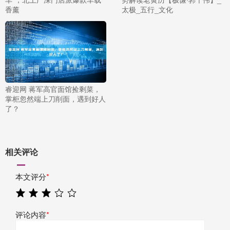
香薰
太极_五行_文化
睿迎网 蒋军高官面馆捡剩菜，
掌柜忽然端上刀削面，遇到好人
了？
相关评论
本文评分
*
评论内容
*