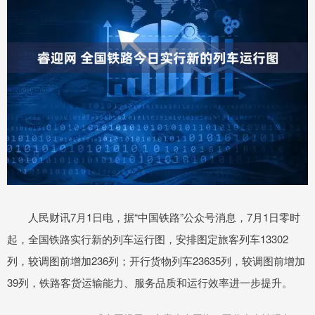
人民财讯7月1日电，据“中国铁路”公众号消息，7月1日零时
起，全国铁路实行新的列车运行图，安排图定旅客列车13302
列，较调图前增加236列；开行货物列车23635列，较调图前增加
39列，铁路客货运输能力、服务品质和运行效率进一步提升。